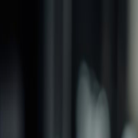
品牌
產品
螺紋加工類