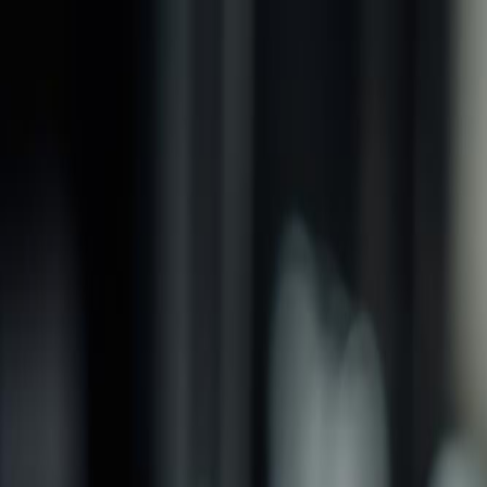
品牌
產品
螺紋加工類