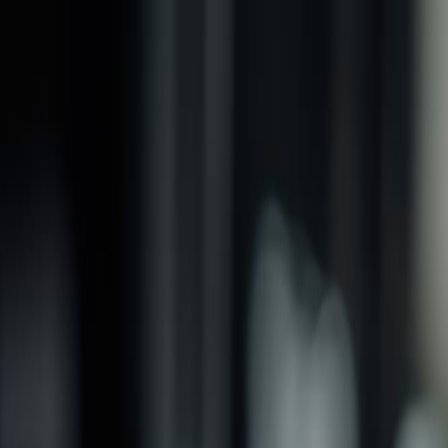
品牌
產品
螺紋加工類