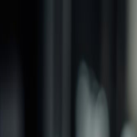
品牌
產品
螺紋加工類