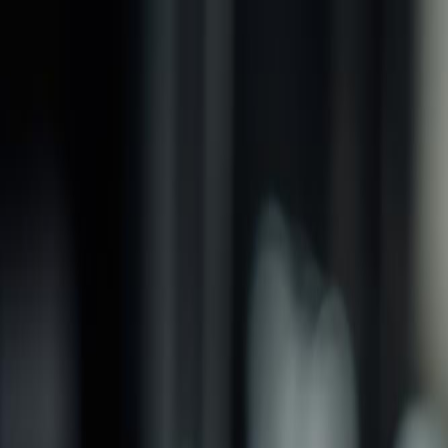
品牌
產品
螺紋加工類